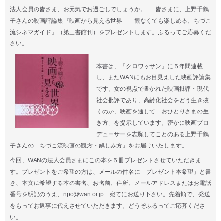
法人会員の皆さま、お元気でお過ごしでしょうか。 皆さまに、上野千鶴
子さんの映画評論集『映画から見える世界——観なくても楽しめる、ちづこ
流シネマガイド』（第三書館刊）をプレゼントします。ふるってご応募くだ
さい。
本書は、『クロワッサン』に５年間連載
し、またWANにもお目見えした映画評論集
です。女の視点で書かれた映画批評・現代
社会批評であり、高齢化社会をどう生き抜
くのか、映画を通して「おひとりさまの生
き方」を提示しています。密かに映画プロ
デューサーを志願してことのある上野千鶴
子さんの「ちづこ流映画の観方・娯しみ方」をお届けいたします。
今回、WANの法人会員さまにこの本を５冊プレゼントさせていただきま
す。プレゼントをご希望の方は、メールの件名に「プレゼント本希望」と書
き、本文に希望する本の書名、お名前、住所、メールアドレスまたはお電話
番号を明記のうえ、npo@wan.or.jp 宛てにお送り下さい。先着順で、発送
をもってお返事に代えさせていただきます。どうぞふるってご応募くださ
い。