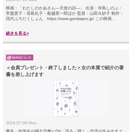
映画：「わたしのかあさん―天使の詩―」 出演：寺島しのぶ・
常盤貴子・高島礼子・船越英一郎ほか 監督：山田火砂子 制作：
現代ぷろだくしょん https://www.gendaipro.jp/ この映画...
続きを見る>
＜会員プレゼント・終了しました＞女の本屋で紹介の著
書を差し上げます
2024.07.08 Mon
書名：中学生が綴る労働とDV：語る・聴く・交流が生み出すエ