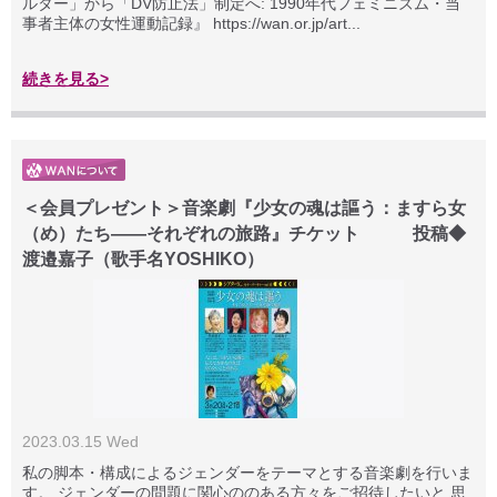
ルター」から「DV防止法」制定へ: 1990年代フェミニズム・当
事者主体の女性運動記録』 https://wan.or.jp/art...
続きを見る>
＜会員プレゼント＞音楽劇『少女の魂は謳う：ますら女
（め）たち――それぞれの旅路』チケット 投稿◆
渡邉嘉子（歌手名YOSHIKO）
2023.03.15 Wed
私の脚本・構成によるジェンダーをテーマとする音楽劇を行いま
す。 ジェンダーの問題に関心ののある方々をご招待したいと 思