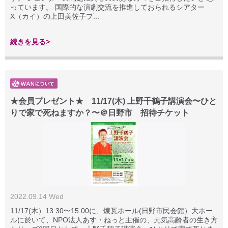
っています。 国際的な演劇交流を推進しておられるシアター
X（カイ）の上田美佐子プ...
続きを見る>
★会員プレゼント★ 11/17(木) 上野千鶴子講演会〜ひと
りで家で死ねますか？〜＠日野市 招待チケット
2022.09.14 Wed
11/17(木）13:30〜15:00に、煉瓦ホール(日野市民会館）大ホー
ルに於いて、NPO法人あす・ねっと主催の、元気高齢者の生き方