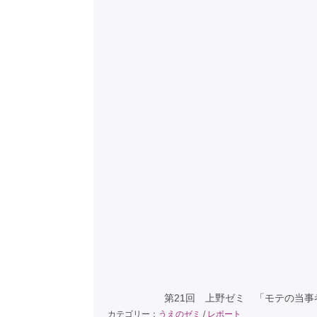
第21回 上野ゼミ 「モテの当
カテゴリー：
うえのゼミ
/
レポート