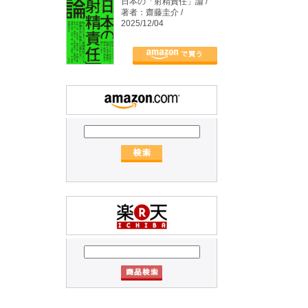
日本の「射精責任」論 /
著者：齋藤圭介 /
2025/12/04