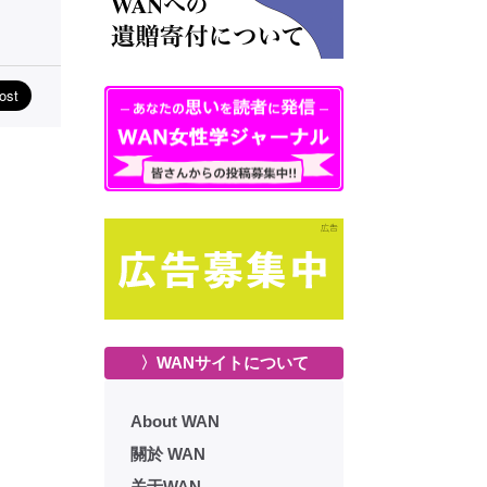
〉WANサイトについて
About WAN
關於 WAN
关于WAN