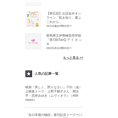
【第五回】お話会＠オン
ライン「私を知り、選ぶ
これから」
08/14(金)20時00分〜
群馬県立伊勢崎高等学校
「第7回iTanQ ア イ タ ン
キ
08/20(木)10時00分〜
もっと見る >>
人気の記事一覧
映画『美しく、黙りなさい』7/31（金）
上映後トーク：上野千鶴子さん 聞き
手：武井みゆき（ムヴィオラ）（468
views）
「女の本屋の物語」復刊記念トーク〜バ