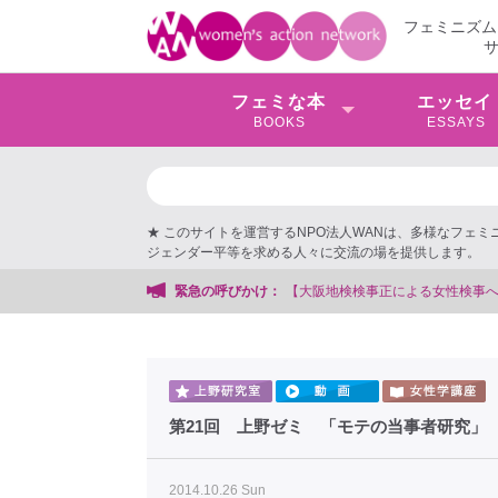
フェミニズム
フェミな本
エッセイ
BOOKS
ESSAYS
★ このサイトを運営するNPO法人WANは、多様なフェ
ジェンダー平等を求める人々に交流の場を提供します。
【大阪地検検事正による女性検事への性的暴行事件】 ◆女性検事を
緊急の呼びかけ：
第21回 上野ゼミ 「モテの当事者研究」
2014.10.26 Sun