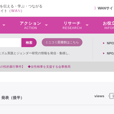
を伝える・学ぶ・つながる
〉
WANサ
サイト（
W
A
N
）
アクション
リサーチ
お役
ACTION
RESEARCH
INFO
ミニコミ図書館はこちら
NP
ミニズム実践とジェンダー研究の情報を発信・集積し、
NP
支援する会事務局
views
 発表（後半）