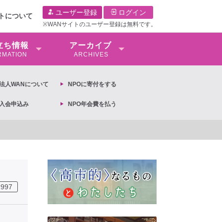
ユーザー登録
ログイン
イトについて
※WANサイトのユーザー登録は無料です。
⽴ち情報
アーカイブ
RMATION
ARCHIVES
O法⼈WANについて
NPOに寄付をする
O入会申込み
NPO年会費を払う
【抗議文】2026年3月13日第6次男女共同参画基本計画の
1997