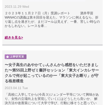
2023.11.29 Wed
２０２３年１１月２７日（月）受講レポート 酒井早苗
WANACの講義は第８回目を迎えた。マラソンに例えるなら、折
り返し点を過ぎたが、まだゴールは見えず、一番、苦しい時なの
かもしれない。レースを牽...
続きを見る>
〜女子高生のあやかてぃんさんから感想をいただきまし
た〜第55回上野ゼミ書評セッション「東大インカレサー
クルで何が起こっているのかー「東大女子お断り」が守
る格差構造
2023.04.11 Tue
「高校に入学してから(今高３)ジェンダー平等について興味があ
り、女性の立場向上を実現していくにはどうしたら良いか、 解
決方法や改善策について大学で学び、行動に移そうと思ってい