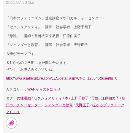
2011.07.30 Sat
「日本のフェミニズム」連続講座＠朝日カルチャーセンター！
『セクシュアリティ』 講師：社会学者・上野千鶴子
『母性』 講師：首都大東京教授・江原由美子
『ジェンダーと教育』 講師：社会学者・天野正子
３冊がテーマです。
８月からの２学期…まだ間に合います。
ぜひ！ お申込みくださいね。
http://www.asahiculture.com/LES/detail.asp?CNO=125546&userflg=0
カテゴリー：
WANからのお知らせ
タグ：
女性運動
/
セクシュアリティ
/
本
/
上野千鶴子
/
母性
/
江原由美子
/
朝
日カルチャーセンター
/
ジェンダーと教育
/
天野正子
/
拡がるブックトーク
２０１１