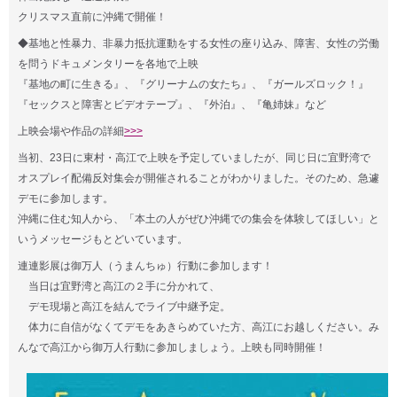
クリスマス直前に沖縄で開催！
◆基地と性暴力、非暴力抵抗運動をする女性の座り込み、障害、女性の労働
を問うドキュメンタリーを各地で上映
『基地の町に生きる』、『グリーナムの女たち』、『ガールズロック！』
『セックスと障害とビデオテープ』、『外泊』、『亀姉妹』など
上映会場や作品の詳細
>>>
当初、23日に東村・高江で上映を予定していましたが、同じ日に宜野湾で
オスプレイ配備反対集会が開催されることがわかりました。そのため、急遽
デモに参加します。
沖縄に住む知人から、「本土の人がぜひ沖縄での集会を体験してほしい」と
いうメッセージもとどいています。
連連影展は御万人（うまんちゅ）行動に参加します！
当日は宜野湾と高江の２手に分かれて、
デモ現場と高江を結んでライブ中継予定。
体力に自信がなくてデモをあきらめていた方、高江にお越しください。み
んなで高江から御万人行動に参加しましょう。上映も同時開催！