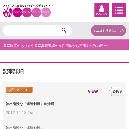
ミニコミ検索はこちら
皇室制度のあり方や皇室典範審議〜女性団体から声明や批判の声〜
記事詳細
VIEW
2469
神出鬼没な「連連影展」＠沖縄
2012.12.18 Tue
神出鬼没な「連連影展」