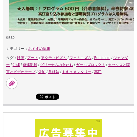
gaap
カテゴリー：
おすすめ情報
タグ：
映画
/
アート
/
アクティビズム
/
フェミニズム
/
Feminism
/
ジェンダ
ー
/
沖縄
/
連連影展
/
グリーナムの女たち
/
ガールズロック！
/
セックスと障
害とビデオテープ
/
外泊
/
亀姉妹
/
ドキュメンタリー
/
高江