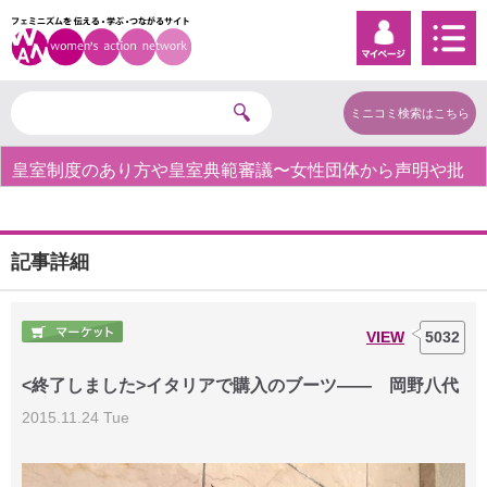
ミニコミ検索はこちら
皇室制度のあり方や皇室典範審議〜女性団体から声明や批
判の声〜
記事詳細
VIEW
5032
<終了しました>イタリアで購入のブーツ―― 岡野八代
2015.11.24 Tue