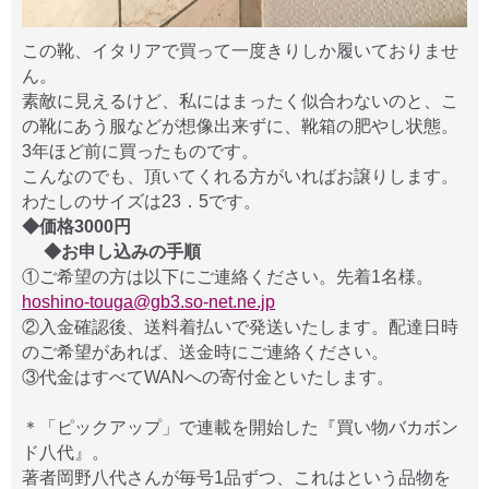
この靴、イタリアで買って一度きりしか履いておりませ
ん。
素敵に見えるけど、私にはまったく似合わないのと、こ
の靴にあう服などが想像出来ずに、靴箱の肥やし状態。
3年ほど前に買ったものです。
こんなのでも、頂いてくれる方がいればお譲りします。
わたしのサイズは23．5です。
◆価格3000円
◆お申し込みの手順
①ご希望の方は以下にご連絡ください。先着1名様。
hoshino-touga@gb3.so-net.ne.jp
②入金確認後、送料着払いで発送いたします。配達日時
のご希望があれば、送金時にご連絡ください。
③代金はすべてWANへの寄付金といたします。
＊「ピックアップ」で連載を開始した『買い物バカボン
ド八代』。
著者岡野八代さんが毎号1品ずつ、これはという品物を