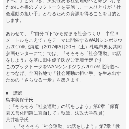
トへ。」と気づき、実効性ある社会運動へと結びつける
ために本書のブックトークを実施し、一人ひとりが「社
会運動の担い手」となるための資源を得ることを目的と
します。
あわせて、「“自分ゴト”から始まる社会づくり―半径３
メートルをこえて」をテーマに開催するWANシンポジウ
ム2017＠北海道（2017年5月20日（土）札幌市男女共同
参画センターにて）では、『そろそろ「社会運動」の話
をしよう』を基に田中優子氏がご登壇予定です。
このブックトークをWANシンポジウム2017＠北海道へ
とつなげ、全国各地で「社会運動の担い手」を生み出す
ための「さらなる一歩」を築きます。
■ 講師
島本美保子氏
（『そろそろ「社会運動」の話をしよう』第6章「保育
園民営化問題に直面して」執筆、法政大学教員）
荒井容子氏
（『そろそろ「社会運動」の話をしよう』第7章「教