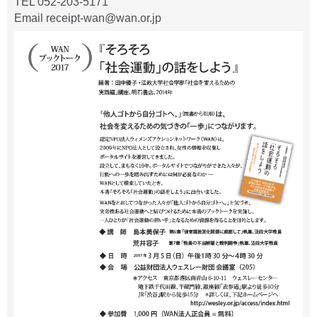
TEL 052-203-5171
Email receipt-wan@wan.or.jp