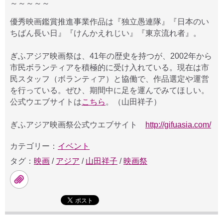
～～～～～
優秀映画鑑賞推進事業作品は『独立愚連隊』『日本のい
ちばん長い日』『けんかえれじい』『東京流れ者』。
ぎふアジア映画祭は、41年の歴史を持つが、2002年から
市民ボランティアを積極的に受け入れている。現在は市
民スタッフ（ボランティア）と協働で、作品選定や運営
を行っている。ぜひ、期間中に足を運んでみてほしい。
公式ウエブサイトは
こちら
。（山田祥子）
ぎふアジア映画祭公式ウエブサイト
http://gifuasia.com/
カテゴリー：
イベント
タグ：
映画
/
アジア
/
山田祥子
/
映画祭