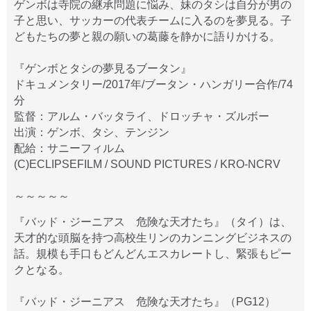
ゲンボは寺院の継承問題に悩み、妹のタシは自分が男の
子と思い、サッカーの代表チームに入るのを夢見る。子
どもたちの夢と親の願いの葛藤を静かに語りかける。
『ゲンボとタシの夢見るブータン』
ドキュメンタリー/2017年/ブータン・ハンガリー合作/74
分
監督：アルム・バッタライ、ドロッチャ・ズルボー
出演：ゲンボ、タシ、テンジン
配給：サニーフィルム
(C)ECLIPSEFILM / SOUND PICTURES / KRO-NCRV
～～～～～
『バッド・ジーニアス 危険な天才たち』（タイ）は、
天才的な頭脳を持つ高校生リンのカンニングビジネスの
話。規模も手口もどんどんエスカレートし、緊張もピー
クとなる。
『バッド・ジーニアス 危険な天才たち』（PG12）