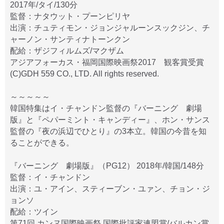
2017年/タイ/130分
監督：ナタウット・プーンピリヤ
出演：チュティモン・ジョンジャルーンスックジン、チ
ャーノン・サンティナトーンクン
配給：ザジフィルムズ/マクザム
アジアフォーカス・福岡国際映画祭2017 観客賞受賞
(C)GDH 559 CO., LTD. All rights reserved.
～～～～～
韓国特集はイ・チャンドン監督の『バーニング 劇場
版』と『ペパーミント・キャンディー』、ホン・サンス
監督の『夜の浜辺でひとり』の3本立。韓国の今昔を知
ることができる。
『バーニング 劇場版』（PG12） 2018年/韓国/148分
監督：イ・チャンドン
出演：ユ・アイン、スティーブン・ユァン、チョン・ジ
ョンソ
配給：ツイン
第71回 カンヌ国際映画祭 国際批評家連盟賞/バルカン賞