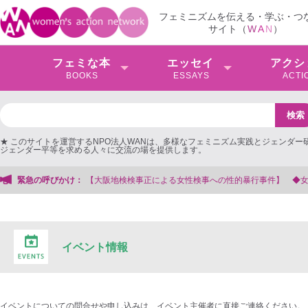
フェミニズムを伝える・学ぶ・つ
サイト（
W
A
N
）
フェミな本
エッセイ
アクシ
BOOKS
ESSAYS
ACTI
★ このサイトを運営するNPO法人WANは、多様なフェミニズム実践とジェンダー
ジェンダー平等を求める人々に交流の場を提供します。
【大阪地検検事正による女性検事への性的暴行事件】 ◆女性検事を支援する会
緊急の呼びかけ：
イベント情報
イベントについての問合せや申し込みは、イベント主催者に直接ご連絡ください。