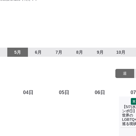
月
5月
6月
7月
8月
9月
10月
週
04日
05日
06日
0
東
【5/7(
ンポ①
世界の
LGBT
巡る現