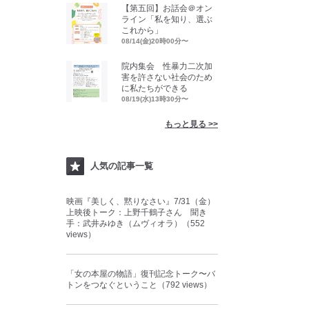
【第五回】お話会＠オン
ライン「私を知り、選ぶ
これから」
08/14(金)20時00分〜
院内集会 性暴力二次加
害を許さない社会のため
に私たちができる
08/19(水)13時30分〜
もっと見る >>
人気の記事一覧
映画『美しく、黙りなさい』7/31（金）
上映後トーク：上野千鶴子さん 聞き
手：武井みゆき（ムヴィオラ）（552
views）
「女の本屋の物語」復刊記念トーク〜バ
トンをつなぐということ（792 views）