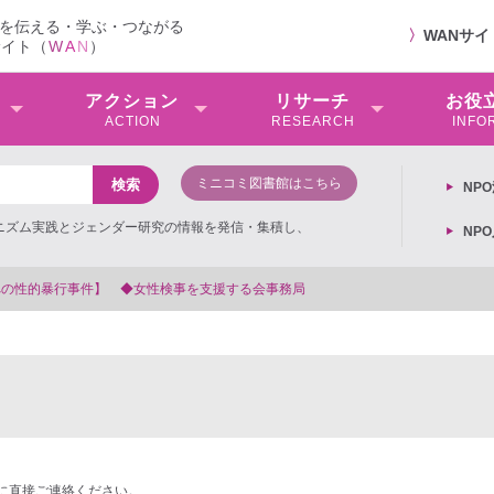
を伝える・学ぶ・つながる
〉
WANサ
サイト（
W
A
N
）
アクション
リサーチ
お役
ACTION
RESEARCH
INFO
ミニコミ図書館はこちら
NP
ミニズム実践とジェンダー研究の情報を発信・集積し、
NP
する会事務局
に直接ご連絡ください。