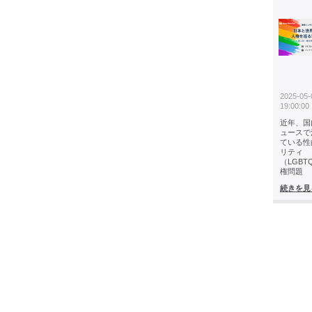
2025-05-
19:00:00
近年、国
ュースで
ている性
リティ
（LGBT
権問題
続きを見