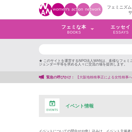
フェミニズム
フェミな本
エッセイ
BOOKS
ESSAYS
★ このサイトを運営するNPO法人WANは、多様なフェ
ジェンダー平等を求める人々に交流の場を提供します。
【大阪地検検事正による女性検事への性的暴行事件】 ◆女性検事を支援
緊急の呼びかけ：
イベント情報
イベントについての問合せや申し込みは、イベント主催者