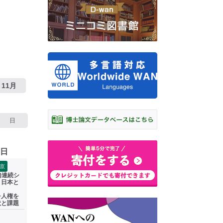
11月
日
7日
京
水)連続シ
】⽇本と
Q+⼈権を
状と課題