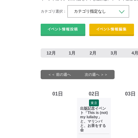
カテゴリ選択：
12月
1月
2月
3月
4
＜＜ 前の週へ
次の週へ ＞＞
01日
02日
03日
東京
出版記念イベン
ト「This is (not)
my lullaby」
と、マリンバ
と、お茶をする
会