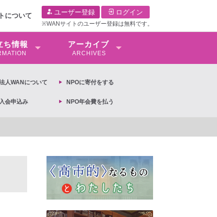
ユーザー登録
ログイン
イトについて
※WANサイトのユーザー登録は無料です。
⽴ち情報
アーカイブ
RMATION
ARCHIVES
O法⼈WANについて
NPOに寄付をする
O入会申込み
NPO年会費を払う
【抗議文】2026年3月13日第6次男女共同参画基本計画の閣議