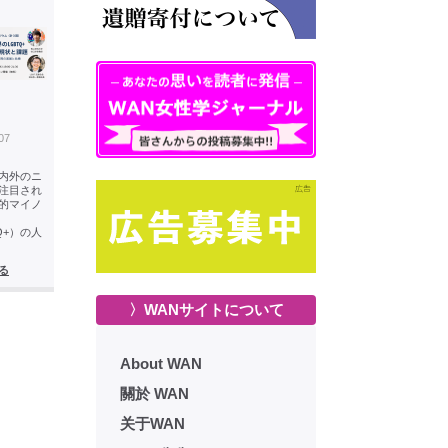
07
内外のニ
注目され
的マイノ
Q+）の人
る
〉WANサイトについて
About WAN
關於 WAN
关于WAN