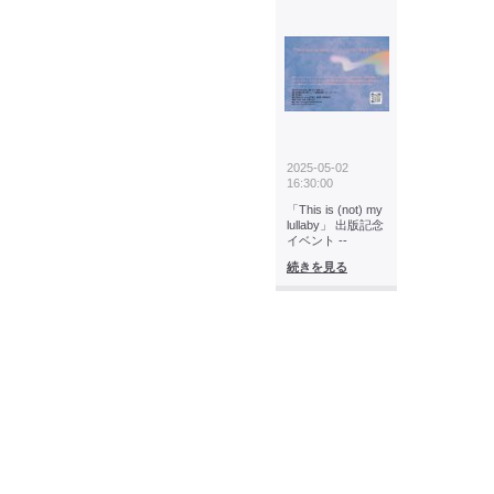
2025-05-02
16:30:00
「This is (not) my
lullaby」 出版記念
イベント --
続きを見る