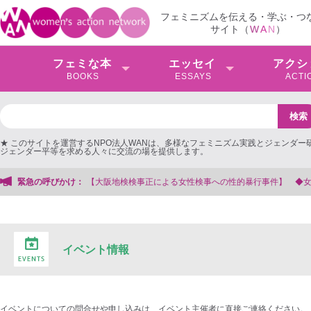
フェミニズムを伝える・学ぶ・つ
サイト（
W
A
N
）
フェミな本
エッセイ
アクシ
BOOKS
ESSAYS
ACTI
★ このサイトを運営するNPO法人WANは、多様なフェミニズム実践とジェンダー
ジェンダー平等を求める人々に交流の場を提供します。
大阪地検検事正による女性検事への性的暴行事件】 ◆女性検事を支援する会事務
緊急の呼びかけ：
イベント情報
イベントについての問合せや申し込みは、イベント主催者に直接ご連絡ください。