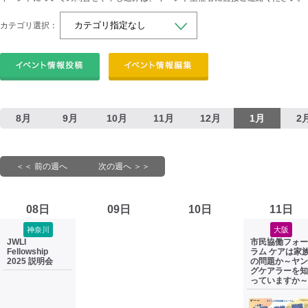
カテゴリ選択：
8月
9月
10月
11月
12月
1月
2
＜＜ 前の週へ
次の週へ ＞＞
08日
09日
10日
11日
神奈川
大阪
JWLI
市民協働フォー
Fellowship
ラム ケアは家
2025 説明会
の問題か～ヤン
グケアラーを知
っていますか～