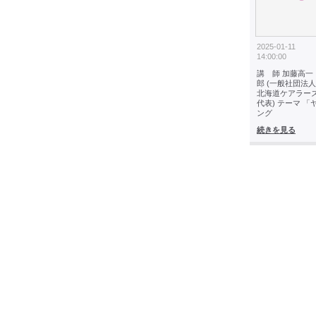
2025-01-11
14:00:00
講 師 加藤高一
郎 (一般社団法人
北海道ケアラー
代表) テーマ 「
ング
続きを見る