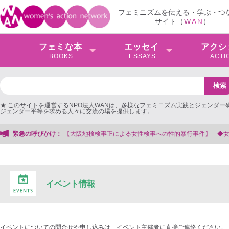
フェミニズムを伝える・学ぶ・つ
サイト（
W
A
N
）
フェミな本
エッセイ
アクシ
BOOKS
ESSAYS
ACTI
★ このサイトを運営するNPO法人WANは、多様なフェミニズム実践とジェンダー
ジェンダー平等を求める人々に交流の場を提供します。
阪地検検事正による女性検事への性的暴行事件】 ◆女性検事を支援する会事務局
緊急の呼びかけ：
イベント情報
イベントについての問合せや申し込みは、イベント主催者に直接ご連絡ください。