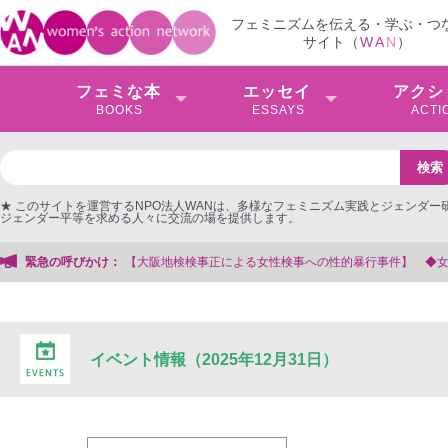
フェミニズムを伝える・学ぶ・つ
サイト（
W
A
N
）
フェミな本
エッセイ
アクシ
BOOKS
ESSAYS
ACTI
★ このサイトを運営するNPO法人WANは、多様なフェミニズム実践とジェンダー
ジェンダー平等を求める人々に交流の場を提供します。
事正による女性検事への性的暴行事件】 ◆女性検事を支援する会事務局
緊急の呼びかけ：
イベント情報（2025年12月31日）