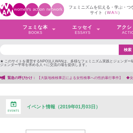
フェミニズムを伝える・学ぶ・つ
サイト（
W
A
N
）
フェミな本
エッセイ
アクシ
BOOKS
ESSAYS
ACTI
★ このサイトを運営するNPO法人WANは、多様なフェミニズム実践とジェンダー
ジェンダー平等を求める人々に交流の場を提供します。
検検事正による女性検事への性的暴行事件】 ◆女性検事を支援する会事務局
緊急の呼びかけ：
イベント情報（2019年01月03日）