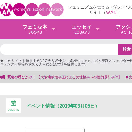
フェミニズムを伝える・学ぶ・つ
サイト（
W
A
N
）
フェミな本
エッセイ
アクシ
BOOKS
ESSAYS
ACTI
★ このサイトを運営するNPO法人WANは、多様なフェミニズム実践とジェンダー
ジェンダー平等を求める人々に交流の場を提供します。
検検事正による女性検事への性的暴行事件】 ◆女性検事を支援する会事務局
緊急の呼びかけ：
イベント情報（2019年03月05日）