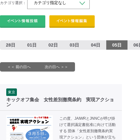
カテゴリ選択：
28日
01日
02日
03日
04日
05日
06
＜＜ 前の日へ
次の日へ ＞＞
東京
キックオフ集会 女性差別撤廃条約 実現アクショ
ン
この度、JAIWRとJNNCが呼び掛
けて選択議定書批准に向けて活動
する 団体「女性差別撤廃条約実
現アクション」という団体が立ち