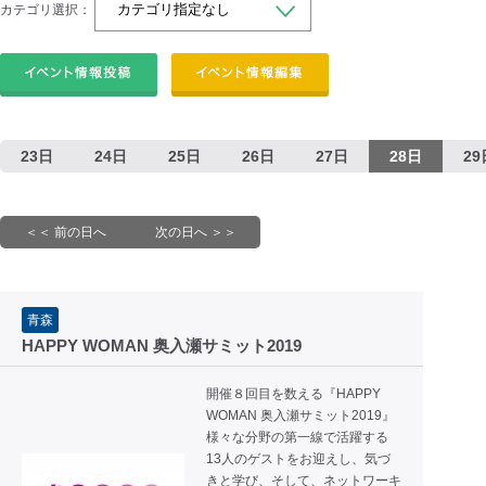
カテゴリ選択：
23日
24日
25日
26日
27日
28日
29
＜＜ 前の日へ
次の日へ ＞＞
青森
HAPPY WOMAN 奥入瀬サミット2019
開催８回目を数える『HAPPY
WOMAN 奥入瀬サミット2019』
様々な分野の第一線で活躍する
13人のゲストをお迎えし、気づ
きと学び、そして、ネットワーキ