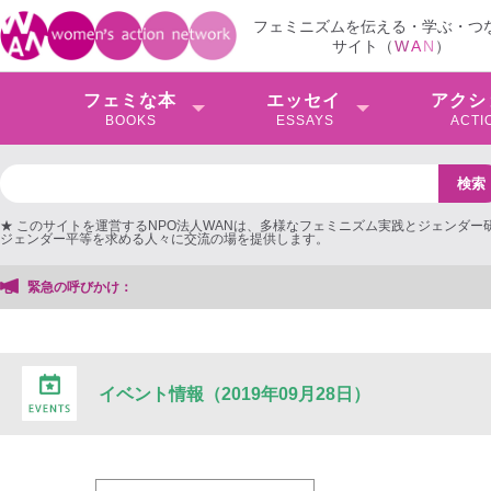
フェミニズムを伝える・学ぶ・つ
サイト（
W
A
N
）
フェミな本
エッセイ
アクシ
BOOKS
ESSAYS
ACTI
★ このサイトを運営するNPO法人WANは、多様なフェミニズム実践とジェンダー
ジェンダー平等を求める人々に交流の場を提供します。
緊急の呼びかけ：
イベント情報（2019年09月28日）