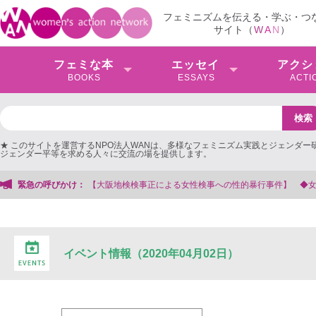
フェミニズムを伝える・学ぶ・つ
サイト（
W
A
N
）
フェミな本
エッセイ
アクシ
BOOKS
ESSAYS
ACTI
★ このサイトを運営するNPO法人WANは、多様なフェミニズム実践とジェンダー
ジェンダー平等を求める人々に交流の場を提供します。
検検事正による女性検事への性的暴行事件】 ◆女性検事を支援する会事務局
緊急の呼びかけ：
イベント情報（2020年04月02日）