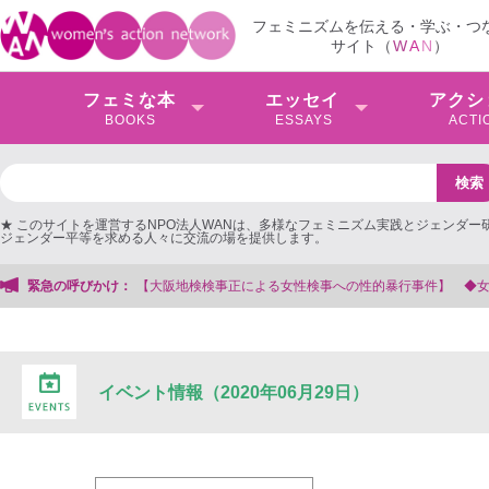
フェミニズムを伝える・学ぶ・つ
サイト（
W
A
N
）
フェミな本
エッセイ
アクシ
BOOKS
ESSAYS
ACTI
★ このサイトを運営するNPO法人WANは、多様なフェミニズム実践とジェンダー
ジェンダー平等を求める人々に交流の場を提供します。
検検事正による女性検事への性的暴行事件】 ◆女性検事を支援する会事務局
緊急の呼びかけ：
イベント情報（2020年06月29日）