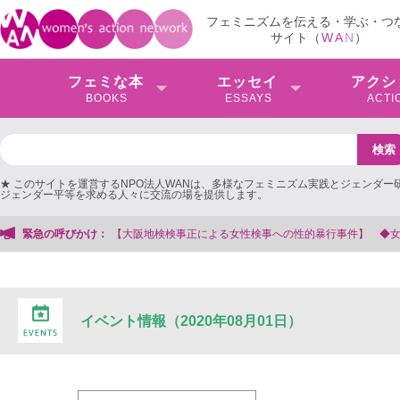
フェミニズムを伝える・学ぶ・つ
サイト（
W
A
N
）
フェミな本
エッセイ
アクシ
BOOKS
ESSAYS
ACTI
★ このサイトを運営するNPO法人WANは、多様なフェミニズム実践とジェンダー
ジェンダー平等を求める人々に交流の場を提供します。
検検事正による女性検事への性的暴行事件】 ◆女性検事を支援する会事務局
緊急の呼びかけ：
イベント情報（2020年08月01日）