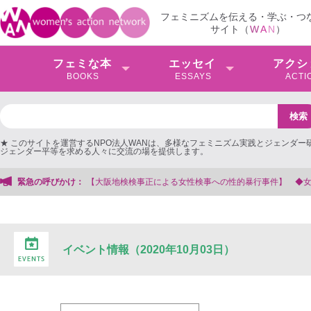
フェミニズムを伝える・学ぶ・つ
サイト（
W
A
N
）
フェミな本
エッセイ
アクシ
BOOKS
ESSAYS
ACTI
★ このサイトを運営するNPO法人WANは、多様なフェミニズム実践とジェンダー
ジェンダー平等を求める人々に交流の場を提供します。
大阪地検検事正による女性検事への性的暴行事件】 ◆女性検事を支援する会事務
緊急の呼びかけ：
イベント情報（2020年10月03日）