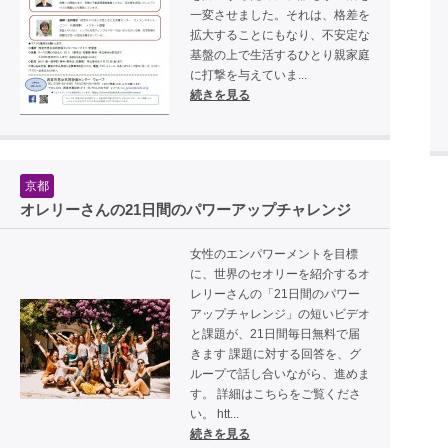
一変させました。それは、格差を
拡大することにもなり、不安定な
基盤の上で生活するひとり親家庭
に打撃を与えていま...
続きを見る
京都
オレリーさんの21日間のパワーアップチャレンジ
女性のエンパワーメントを目標
に、世界のセオリーを紹介するオ
レリーさんの「21日間のパワー
アップチャレンジ」の短いビデオ
と課題が、21日間毎日無料で届
きます 課題に対する回答を、グ
ループで話し合いながら、進めま
す。 詳細はこちらをご覧くださ
い。 htt...
続きを見る