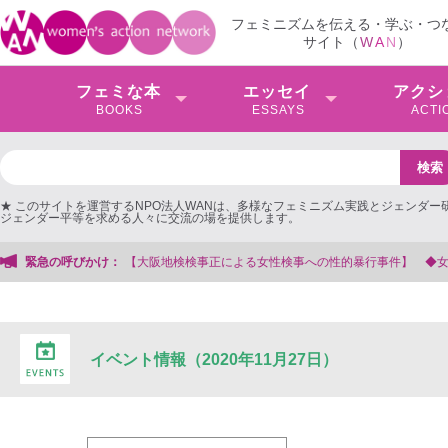
フェミニズムを伝える・学ぶ・つ
サイト（
W
A
N
）
フェミな本
エッセイ
アクシ
BOOKS
ESSAYS
ACTI
★ このサイトを運営するNPO法人WANは、多様なフェミニズム実践とジェンダー
ジェンダー平等を求める人々に交流の場を提供します。
【大阪地検検事正による女性検事への性的暴行事件】 ◆女性検事を支援する会
緊急の呼びかけ：
イベント情報（2020年11月27日）