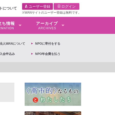
ユーザー登録
ログイン
イトについて
※WANサイトのユーザー登録は無料です。
⽴ち情報
アーカイブ
RMATION
ARCHIVES
O法⼈WANについて
NPOに寄付をする
O入会申込み
NPO年会費を払う
【抗議文】2026年3月13日第6次男女共同参画基本計画の閣議