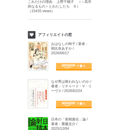
これだけの理由 上野千鶴子 （＜高市
的なるもの＞とわたしたち ６）
（15435 views）
アフィリエイトの窓
おはなしの時子 / 著者：
朝比奈あすか /
2026/06/17
なぜ男は救われないのか /
著者：リチャード・V・リ
ーヴス / 2026/02/24
日本の「射精責任」論 /
著者：齋藤圭介 /
2025/12/04