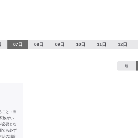
日
07日
08日
09日
10日
11日
12日
週
ること：当
家族がい
が必要とな
面でも必ず
生活の場所