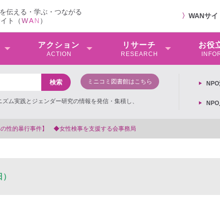
を伝える・学ぶ・つながる
〉
WANサ
サイト（
W
A
N
）
アクション
リサーチ
お役
ACTION
RESEARCH
INFO
ミニコミ図書館はこちら
NP
ミニズム実践とジェンダー研究の情報を発信・集積し、
NP
する会事務局
日）