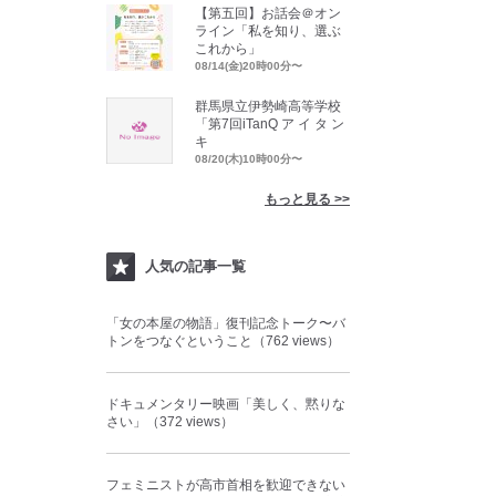
【第五回】お話会＠オン
ライン「私を知り、選ぶ
これから」
08/14(金)20時00分〜
群馬県立伊勢崎高等学校
「第7回iTanQ ア イ タ ン
キ
08/20(木)10時00分〜
もっと見る >>
人気の記事一覧
「女の本屋の物語」復刊記念トーク〜バ
トンをつなぐということ（762 views）
ドキュメンタリー映画「美しく、黙りな
さい」（372 views）
フェミニストが高市首相を歓迎できない