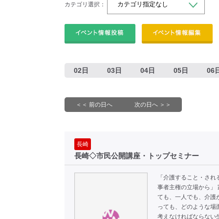
カテゴリ選択：
02日
03日
04日
05日
06
＜＜ 前の日へ
次の日へ ＞＞
長崎
長崎◇市民公開講座・トップセミナー
「介護すること・され
事者主権の立場から」 
ても、一人でも、介護
っても、どのような場
考えなければならない