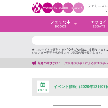
フェミニズム
フェミな本
エッセイ
BOOKS
ESSAYS
★ このサイトを運営するNPO法人WANは、多様なフェ
ジェンダー平等を求める人々に交流の場を提供します。
【大阪地検検事正による女性検事への性的暴行事件】 ◆女性検事を支援
緊急の呼びかけ：
イベント情報（2020年12月07