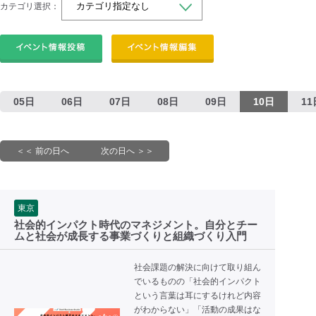
カテゴリ選択：
05日
06日
07日
08日
09日
10日
11
＜＜ 前の日へ
次の日へ ＞＞
東京
社会的インパクト時代のマネジメント。自分とチー
ムと社会が成長する事業づくりと組織づくり入門
社会課題の解決に向けて取り組ん
でいるものの「社会的インパクト
という言葉は耳にするけれど内容
がわからない」「活動の成果はな