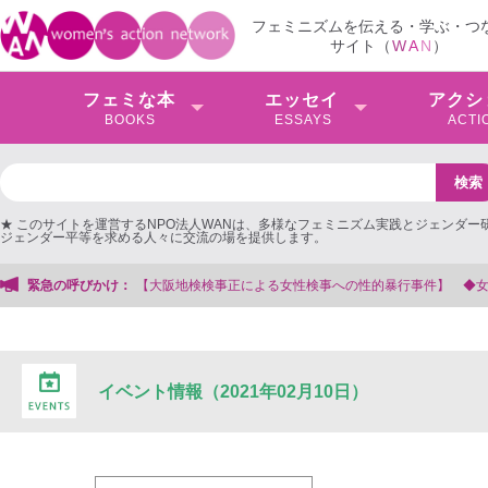
フェミニズムを伝える・学ぶ・つ
サイト（
W
A
N
）
フェミな本
エッセイ
アクシ
BOOKS
ESSAYS
ACTI
★ このサイトを運営するNPO法人WANは、多様なフェミニズム実践とジェンダー
ジェンダー平等を求める人々に交流の場を提供します。
【大阪地検検事正による女性検事への性的暴行事件】 ◆女性検事を支援する会
緊急の呼びかけ：
イベント情報（2021年02月10日）