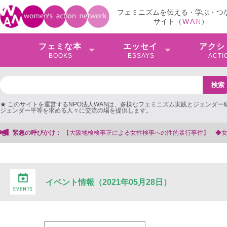
フェミニズムを伝える・学ぶ・つ
サイト（
W
A
N
）
フェミな本
エッセイ
アクシ
BOOKS
ESSAYS
ACTI
★ このサイトを運営するNPO法人WANは、多様なフェミニズム実践とジェンダー
ジェンダー平等を求める人々に交流の場を提供します。
【大阪地検検事正による女性検事への性的暴行事件】 ◆女性検事を支援する会
緊急の呼びかけ：
イベント情報（2021年05月28日）