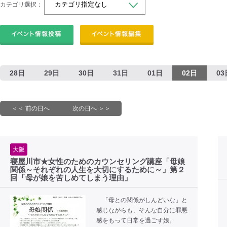
カテゴリ選択：
28日
29日
30日
31日
01日
02日
03
＜＜ 前の日へ
次の日へ ＞＞
大阪
寝屋川市★女性のためのカウンセリング講座「母娘
関係～それぞれの人生を大切にするために～」第２
回「母が娘を苦しめてしまう理由」
「母との関係がしんどいな」と
感じながらも、そんな自分に罪悪
感をもって日常を過ごす娘。