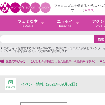
フェミニズムを伝える・学ぶ・つ
サイト（
W
A
N
）
フェミな本
エッセイ
アクシ
BOOKS
ESSAYS
ACTI
★ このサイトを運営するNPO法人WANは、多様なフェミニズム実践とジェンダー
ジェンダー平等を求める人々に交流の場を提供します。
阪地検検事正による女性検事への性的暴行事件】 ◆女性検事を支援する会事務局
緊急の呼びかけ：
イベント情報（2021年09月02日）