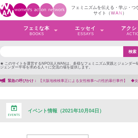
フェミニズムを伝える・学ぶ・つ
サイト（
W
A
N
）
フェミな本
エッセイ
アクシ
BOOKS
ESSAYS
ACTI
★ このサイトを運営するNPO法人WANは、多様なフェミニズム実践とジェンダー
ジェンダー平等を求める人々に交流の場を提供します。
【大阪地検検事正による女性検事への性的暴行事件】 ◆女性検事を支援する会事
緊急の呼びかけ：
イベント情報（2021年10月04日）