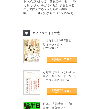
トシ／だいまりこ／加藤浩平・著『「や
められない」をどうするか: きみと同じ
ことで悩んでる大人たちの生存戦
略』 ◆だいまりこ（272 views）
アフィリエイトの窓
おはなしの時子 / 著者：
朝比奈あすか /
2026/06/17
なぜ男は救われないのか /
著者：リチャード・V・リ
ーヴス / 2026/02/24
日本の「射精責任」論 /
著者：齋藤圭介 /