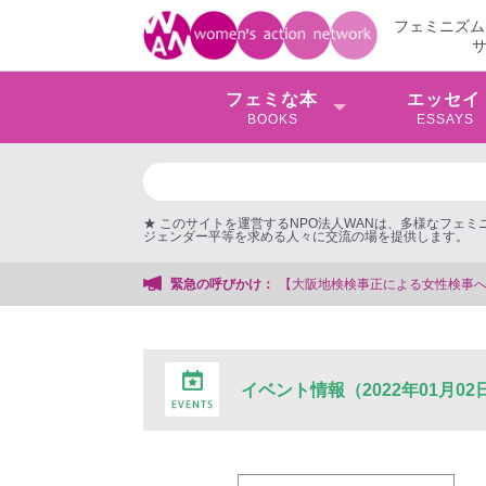
フェミニズム
フェミな本
エッセイ
BOOKS
ESSAYS
★ このサイトを運営するNPO法人WANは、多様なフェ
ジェンダー平等を求める人々に交流の場を提供します。
緊急の呼びかけ：
【大阪地検検事正による女性検事
イベント情報（2022年01月02