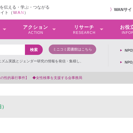
を伝える・学ぶ・つながる
〉
WANサ
サイト（
W
A
N
）
アクション
リサーチ
お役
ACTION
RESEARCH
INFO
ミニコミ図書館はこちら
NP
ミニズム実践とジェンダー研究の情報を発信・集積し、
NP
への性的暴行事件】 ◆女性検事を支援する会事務局
日）