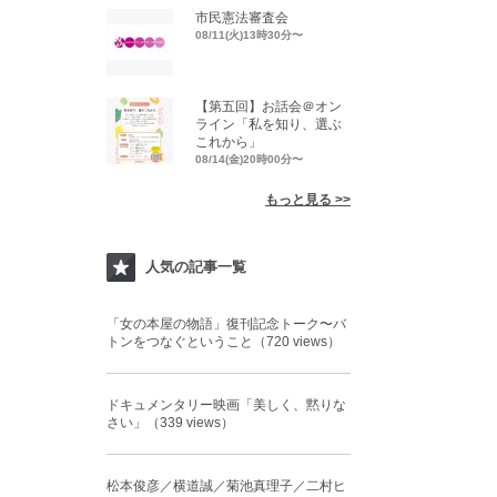
市民憲法審査会
08/11(火)13時30分〜
【第五回】お話会＠オン
ライン「私を知り、選ぶ
これから」
08/14(金)20時00分〜
もっと見る >>
人気の記事一覧
「女の本屋の物語」復刊記念トーク〜バ
トンをつなぐということ（720 views）
ドキュメンタリー映画「美しく、黙りな
さい」（339 views）
松本俊彦／横道誠／菊池真理子／二村ヒ