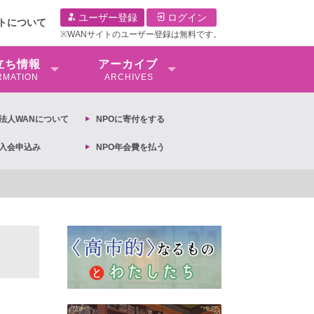
ユーザー登録
ログイン
イトについて
※WANサイトのユーザー登録は無料です。
⽴ち情報
アーカイブ
RMATION
ARCHIVES
O法⼈WANについて
NPOに寄付をする
O入会申込み
NPO年会費を払う
【抗議文】2026年3月