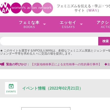
フェミニズムを伝える・学ぶ・つ
サイト（
W
A
N
）
フェミな本
エッセイ
アクシ
BOOKS
ESSAYS
ACTI
★ このサイトを運営するNPO法人WANは、多様なフェミニズム実践とジェンダー
ジェンダー平等を求める人々に交流の場を提供します。
事正による女性検事への性的暴行事件】 ◆女性検事を支援する会事務局
緊急の呼びかけ：
イベント情報（2022年02月21日）