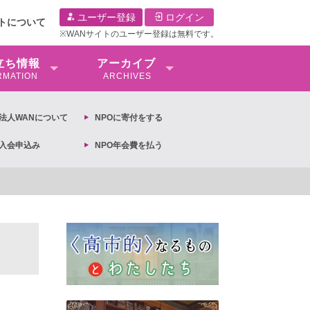
ユーザー登録
ログイン
イトについて
※WANサイトのユーザー登録は無料です。
⽴ち情報
アーカイブ
RMATION
ARCHIVES
O法⼈WANについて
NPOに寄付をする
O入会申込み
NPO年会費を払う
【抗議文】2026年3月13日第6次男女共同参画基本計画