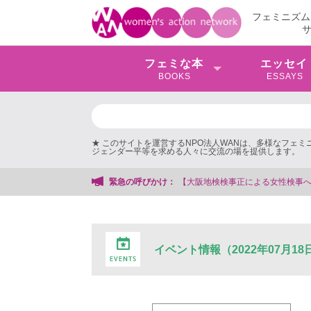
フェミニズム
フェミな本
エッセイ
BOOKS
ESSAYS
★ このサイトを運営するNPO法人WANは、多様なフェ
ジェンダー平等を求める人々に交流の場を提供します。
【大阪地検検事正による女性検事への性的暴行事件】 ◆女性検事
緊急の呼びかけ：
イベント情報（2022年07月18