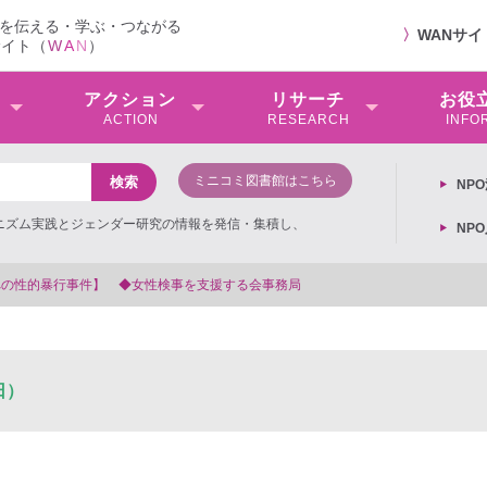
を伝える・学ぶ・つながる
〉
WANサ
サイト（
W
A
N
）
アクション
リサーチ
お役
ACTION
RESEARCH
INFO
ミニコミ図書館はこちら
NP
ミニズム実践とジェンダー研究の情報を発信・集積し、
NP
を支援する会事務局
日）