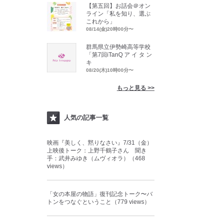
【第五回】お話会＠オン
ライン「私を知り、選ぶ
これから」
08/14(金)20時00分〜
群馬県立伊勢崎高等学校
「第7回iTanQ ア イ タ ン
キ
08/20(木)10時00分〜
もっと見る >>
人気の記事一覧
映画『美しく、黙りなさい』7/31（金）
上映後トーク：上野千鶴子さん 聞き
手：武井みゆき（ムヴィオラ）（468
views）
「女の本屋の物語」復刊記念トーク〜バ
トンをつなぐということ（779 views）