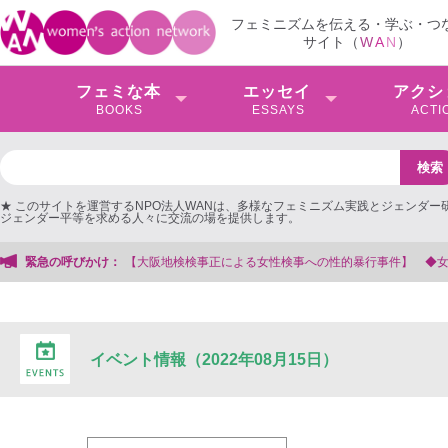
フェミニズムを伝える・学ぶ・つ
サイト（
W
A
N
）
フェミな本
エッセイ
アクシ
BOOKS
ESSAYS
ACTI
★ このサイトを運営するNPO法人WANは、多様なフェミニズム実践とジェンダー
ジェンダー平等を求める人々に交流の場を提供します。
大阪地検検事正による女性検事への性的暴行事件】 ◆女性検事を支援する会事務
緊急の呼びかけ：
イベント情報（2022年08月15日）