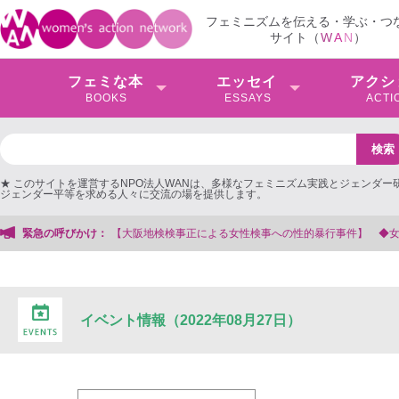
フェミニズムを伝える・学ぶ・つ
サイト（
W
A
N
）
フェミな本
エッセイ
アクシ
BOOKS
ESSAYS
ACTI
★ このサイトを運営するNPO法人WANは、多様なフェミニズム実践とジェンダー
ジェンダー平等を求める人々に交流の場を提供します。
【大阪地検検事正による女性検事への性的暴行事件】 ◆女性検事を支援する会事
緊急の呼びかけ：
イベント情報（2022年08月27日）