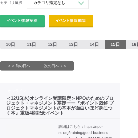
カテゴリ選択：
10日
11日
12日
13日
14日
15日
16
＜＜ 前の日へ
次の日へ ＞＞
オンライン
＜12/15(木)オンライン受講限定＞NPOのためのプロ
ジェクト・マネジメント基礎ーー『ポイント図解 プ
ロジェクトマネジメントの基本が面白いほど身につ
く本』重版4刷記念イベント
詳細はこちら：https://npo-
sc.org/training/good-business-