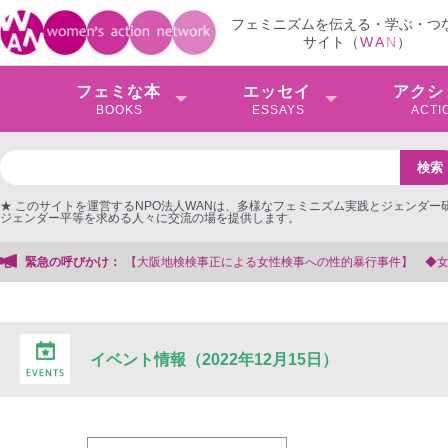
フェミニズムを伝える・学ぶ・つ
サイト（
W
A
N
）
フェミな本
エッセイ
アクシ
BOOKS
ESSAYS
ACTI
★ このサイトを運営するNPO法人WANは、多様なフェミニズム実践とジェンダー
ジェンダー平等を求める人々に交流の場を提供します。
による女性検事への性的暴行事件】 ◆女性検事を支援する会事務局
緊急の呼びかけ：
イベント情報（2022年12月15日）