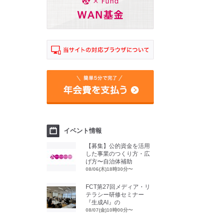
イベント情報
【募集】公的資金を活用
した事業のつくり方・広
げ方〜自治体補助
08/06(木)18時30分〜
FCT第27回メディア・リ
テラシー研修セミナー
『生成AI』の
08/07(金)10時00分〜