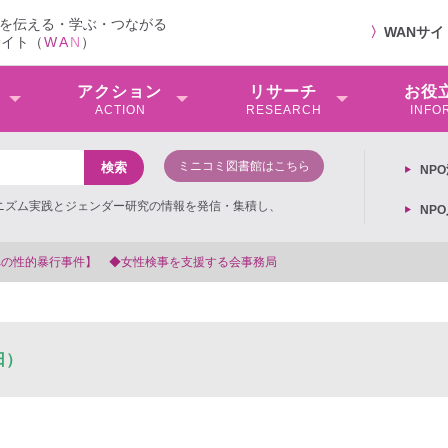
を伝える・学ぶ・つながる
〉
WANサ
サイト（
W
A
N
）
アクション
リサーチ
お役
ACTION
RESEARCH
INFO
ミニコミ図書館はこちら
NP
ミニズム実践とジェンダー研究の情報を発信・集積し、
NP
を支援する会事務局
日）