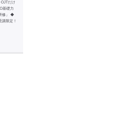
━ OJTだけ
O基礎力
修」 ◆
受講限定！