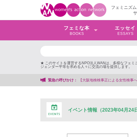
フェミニズム
フェミな本
エッセイ
BOOKS
ESSAYS
★ このサイトを運営するNPO法人WANは、多様なフェ
ジェンダー平等を求める人々に交流の場を提供します。
【大阪地検検事正による女性検事への性的暴行事件】 ◆女性検事
緊急の呼びかけ：
イベント情報（2023年04月24