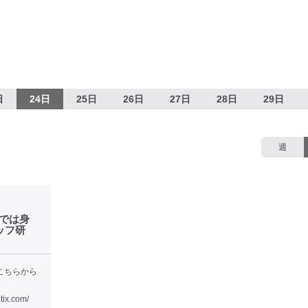
日
24日
25日
26日
27日
28日
29日
週
だけでは身
ッフ研
こちらから
tix.com/