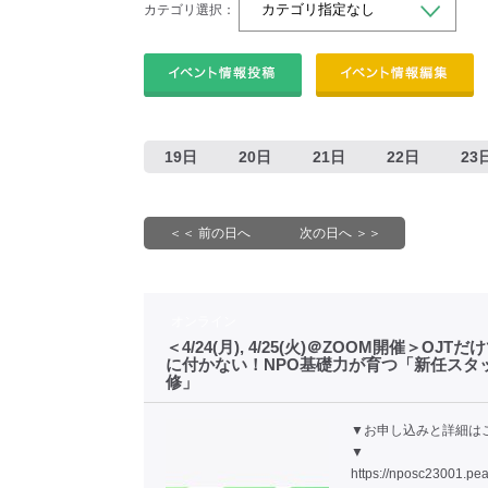
カテゴリ選択：
19日
20日
21日
22日
23
＜＜ 前の日へ
次の日へ ＞＞
オンライン
＜4/24(月), 4/25(火)＠ZOOM開催＞OJT
に付かない！NPO基礎力が育つ「新任スタ
修」
▼お申し込みと詳細は
▼
https://nposc23001.pea