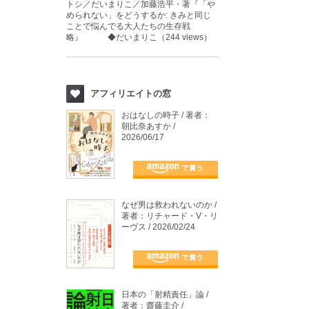
トシ／だいまりこ／加藤浩平・著『「や
められない」をどうするか: きみと同じ
ことで悩んでる大人たちの生存戦
略』 ◆だいまりこ（244 views）
アフィリエイトの窓
おはなしの時子 / 著者：
朝比奈あすか /
2026/06/17
なぜ男は救われないのか /
著者：リチャード・V・リ
ーヴス / 2026/02/24
日本の「射精責任」論 /
著者：齋藤圭介 /