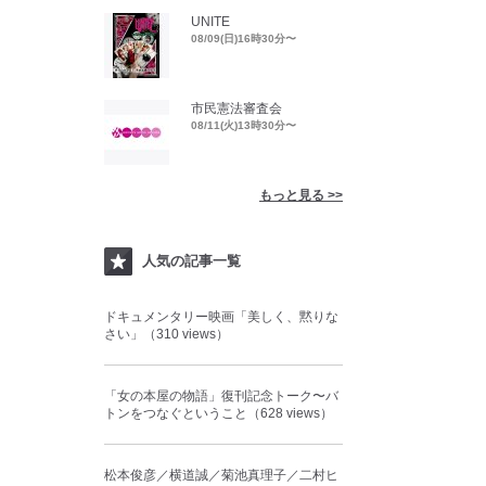
UNITE
08/09(日)16時30分〜
市民憲法審査会
08/11(火)13時30分〜
もっと見る >>
人気の記事一覧
ドキュメンタリー映画「美しく、黙りな
さい」（310 views）
「女の本屋の物語」復刊記念トーク〜バ
トンをつなぐということ（628 views）
松本俊彦／横道誠／菊池真理子／二村ヒ