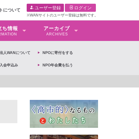
ユーザー登録
ログイン
イトについて
※WANサイトのユーザー登録は無料です。
⽴ち情報
アーカイブ
RMATION
ARCHIVES
O法⼈WANについて
NPOに寄付をする
O入会申込み
NPO年会費を払う
【抗議文】2026年3月13日第6次男女共同参画基本計画