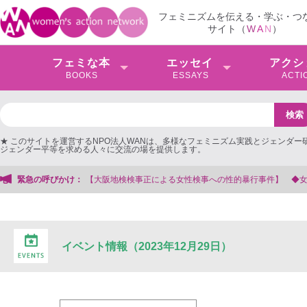
フェミニズムを伝える・学ぶ・つ
サイト（
W
A
N
）
フェミな本
エッセイ
アクシ
BOOKS
ESSAYS
ACTI
★ このサイトを運営するNPO法人WANは、多様なフェミニズム実践とジェンダー
ジェンダー平等を求める人々に交流の場を提供します。
緊急の呼びかけ：
【大阪地検検事正による女性検事への性的暴行事件】 ◆女性
イベント情報（2023年12月29日）