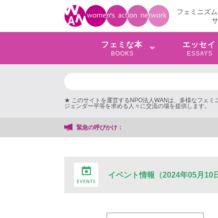
フェミニズム
フェミな本
エッセイ
BOOKS
ESSAYS
★ このサイトを運営するNPO法人WANは、多様なフェ
ジェンダー平等を求める人々に交流の場を提供します。
緊急の呼びかけ：
イベント情報（2024年05月10