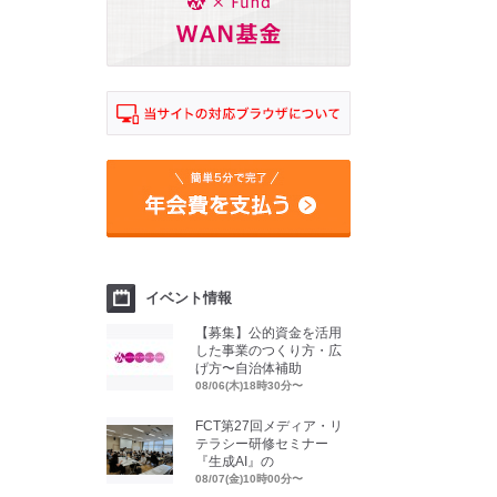
イベント情報
【募集】公的資金を活用
した事業のつくり方・広
げ方〜自治体補助
08/06(木)18時30分〜
FCT第27回メディア・リ
テラシー研修セミナー
『生成AI』の
08/07(金)10時00分〜