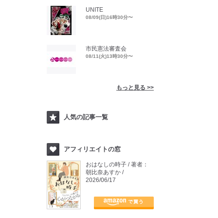
UNITE
08/09(日)16時30分〜
市民憲法審査会
08/11(火)13時30分〜
もっと見る >>
人気の記事一覧
アフィリエイトの窓
おはなしの時子 / 著者：
朝比奈あすか /
2026/06/17