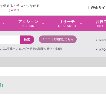
を伝える・学ぶ・つながる
〉
WANサ
サイト（
W
A
N
）
アクション
リサーチ
お役
ACTION
RESEARCH
INFO
ミニコミ図書館はこちら
NP
ミニズム実践とジェンダー研究の情報を発信・集積し、
NP
日）