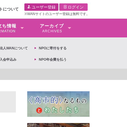
ユーザー登録
ログイン
イトについて
※WANサイトのユーザー登録は無料です。
⽴ち情報
アーカイブ
RMATION
ARCHIVES
O法⼈WANについて
NPOに寄付をする
O入会申込み
NPO年会費を払う