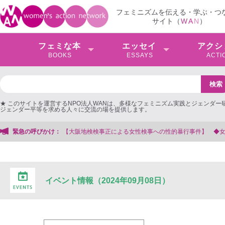
フェミニズムを伝える・学ぶ・つ
サイト（
W
A
N
）
フェミな本
エッセイ
アクシ
BOOKS
ESSAYS
ACTI
★ このサイトを運営するNPO法人WANは、多様なフェミニズム実践とジェンダー
ジェンダー平等を求める人々に交流の場を提供します。
による女性検事への性的暴行事件】 ◆女性検事を支援する会事務局
緊急の呼びかけ：
イベント情報（2024年09月08日）