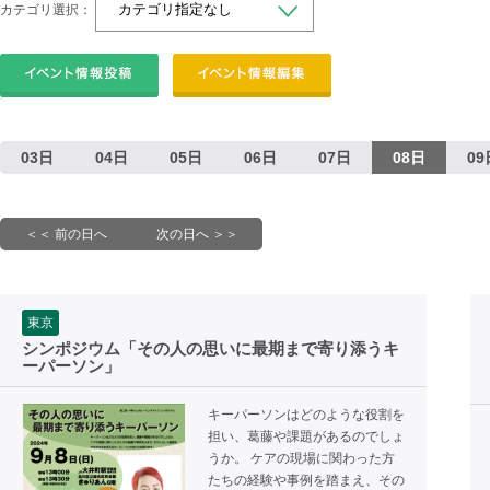
カテゴリ選択：
03日
04日
05日
06日
07日
08日
09
＜＜ 前の日へ
次の日へ ＞＞
東京
シンポジウム「その人の思いに最期まで寄り添うキ
ーパーソン」
キーパーソンはどのような役割を
担い、葛藤や課題があるのでしょ
うか。 ケアの現場に関わった方
たちの経験や事例を踏まえ、その