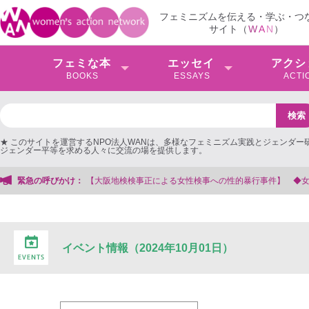
フェミニズムを伝える・学ぶ・つ
サイト（
W
A
N
）
フェミな本
エッセイ
アクシ
BOOKS
ESSAYS
ACTI
★ このサイトを運営するNPO法人WANは、多様なフェミニズム実践とジェンダー
ジェンダー平等を求める人々に交流の場を提供します。
検検事正による女性検事への性的暴行事件】 ◆女性検事を支援する会事務局
緊急の呼びかけ：
イベント情報（2024年10月01日）