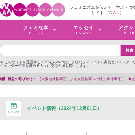
フェミニズムを伝える・学ぶ・つ
サイト（
W
A
N
）
フェミな本
エッセイ
アクシ
BOOKS
ESSAYS
ACTI
★ このサイトを運営するNPO法人WANは、多様なフェミニズム実践とジェンダー
ジェンダー平等を求める人々に交流の場を提供します。
【大阪地検検事正による女性検事への性的暴行事件】 ◆女性検事を支援する会事
緊急の呼びかけ：
イベント情報（2024年12月01日）