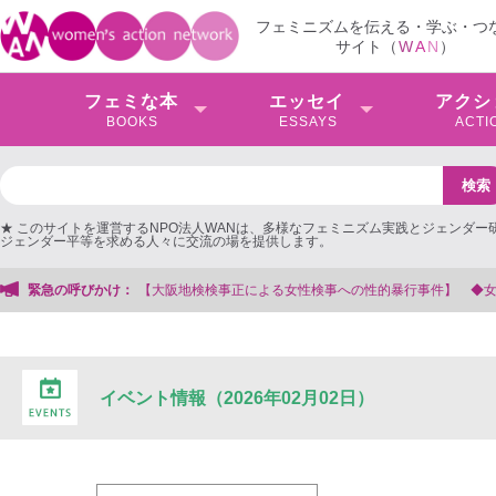
フェミニズムを伝える・学ぶ・つ
サイト（
W
A
N
）
フェミな本
エッセイ
アクシ
BOOKS
ESSAYS
ACTI
★ このサイトを運営するNPO法人WANは、多様なフェミニズム実践とジェンダー
ジェンダー平等を求める人々に交流の場を提供します。
検事正による女性検事への性的暴行事件】 ◆女性検事を支援する会事務局
緊急の呼びかけ：
イベント情報（2026年02月02日）