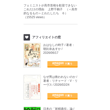
フェミニストが高市首相を歓迎できない
これだけの理由 上野千鶴子 （＜高市
的なるもの＞とわたしたち ６）
（15525 views）
アフィリエイトの窓
おはなしの時子 / 著者：
朝比奈あすか /
2026/06/17
なぜ男は救われないのか /
著者：リチャード・V・リ
ーヴス / 2026/02/24
日本の「射精責任」論 /