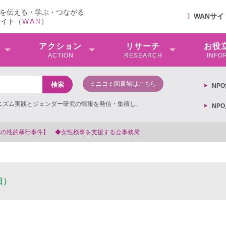
を伝える・学ぶ・つながる
〉
WANサ
サイト（
W
A
N
）
アクション
リサーチ
お役
ACTION
RESEARCH
INFO
ミニコミ図書館はこちら
NP
ミニズム実践とジェンダー研究の情報を発信・集積し、
NP
る会事務局
日）