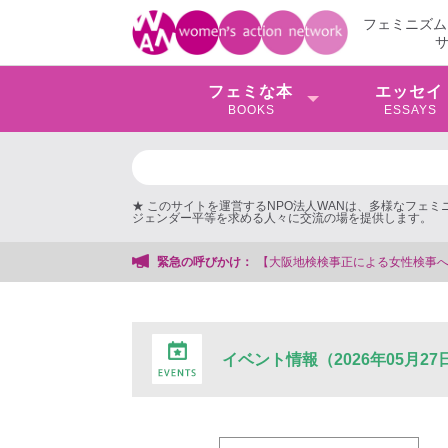
フェミニズム
フェミな本
エッセイ
BOOKS
ESSAYS
★ このサイトを運営するNPO法人WANは、多様なフェ
ジェンダー平等を求める人々に交流の場を提供します。
【大阪地検検事正による女性検事への性的暴行事件】 ◆女性検事を支援す
緊急の呼びかけ：
イベント情報（2026年05月27