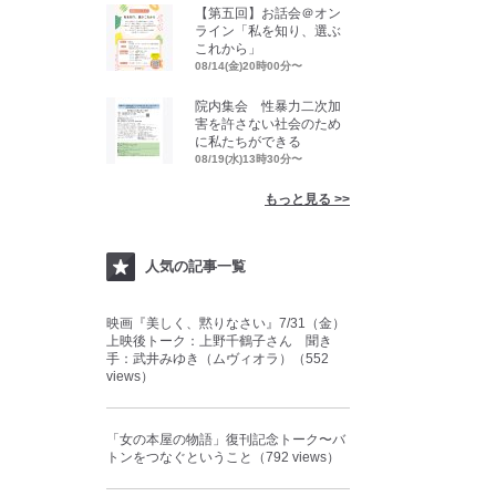
【第五回】お話会＠オン
ライン「私を知り、選ぶ
これから」
08/14(金)20時00分〜
院内集会 性暴力二次加
害を許さない社会のため
に私たちができる
08/19(水)13時30分〜
もっと見る >>
人気の記事一覧
映画『美しく、黙りなさい』7/31（金）
上映後トーク：上野千鶴子さん 聞き
手：武井みゆき（ムヴィオラ）（552
views）
「女の本屋の物語」復刊記念トーク〜バ
トンをつなぐということ（792 views）