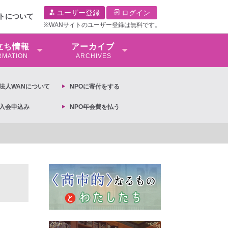
ユーザー登録
ログイン
イトについて
※WANサイトのユーザー登録は無料です。
⽴ち情報
アーカイブ
RMATION
ARCHIVES
O法⼈WANについて
NPOに寄付をする
O入会申込み
NPO年会費を払う
【抗議文】2026年3月13日第6次男女共同参画基本計画の閣議決