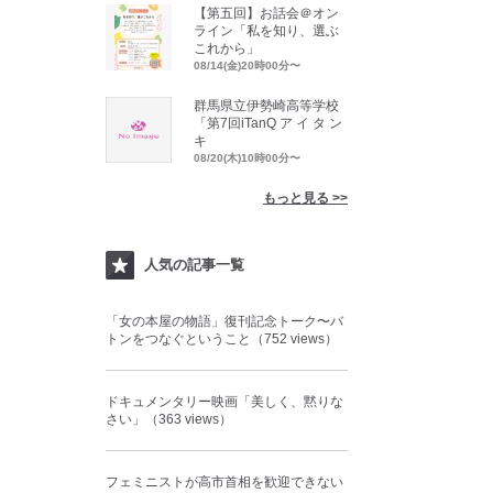
【第五回】お話会＠オン
ライン「私を知り、選ぶ
これから」
08/14(金)20時00分〜
群馬県立伊勢崎高等学校
「第7回iTanQ ア イ タ ン
キ
08/20(木)10時00分〜
もっと見る >>
人気の記事一覧
「女の本屋の物語」復刊記念トーク〜バ
トンをつなぐということ（752 views）
ドキュメンタリー映画「美しく、黙りな
さい」（363 views）
フェミニストが高市首相を歓迎できない