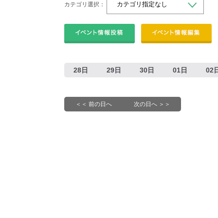
カテゴリ選択：
28日
29日
30日
01日
02
＜＜ 前の日へ
次の日へ ＞＞