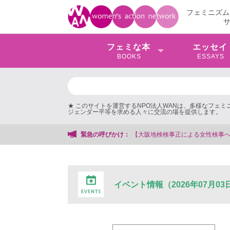
フェミニズム
フェミな本
エッセイ
BOOKS
ESSAYS
★ このサイトを運営するNPO法人WANは、多様なフェ
ジェンダー平等を求める人々に交流の場を提供します。
【大阪地検検事正による女性検事への性的暴行事件】 ◆女性検
緊急の呼びかけ：
イベント情報（2026年07月03