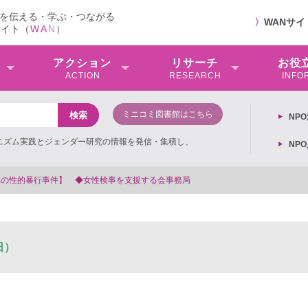
を伝える・学ぶ・つながる
〉
WANサ
サイト（
W
A
N
）
アクション
リサーチ
お役
ACTION
RESEARCH
INFO
ミニコミ図書館はこちら
NP
ミニズム実践とジェンダー研究の情報を発信・集積し、
NP
事を支援する会事務局
日）