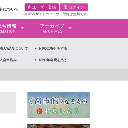
ユーザー登録
ログイン
イトについて
※WANサイトのユーザー登録は無料です。
⽴ち情報
アーカイブ
RMATION
ARCHIVES
O法⼈WANについて
NPOに寄付をする
O入会申込み
NPO年会費を払う
【抗議文】2026年3月13日第6次男女共同参画基本