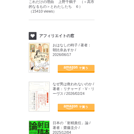
これだけの理由 上野千鶴子 （＜高市
的なるもの＞とわたしたち ６）
（15410 views）
アフィリエイトの窓
おはなしの時子 / 著者：
朝比奈あすか /
2026/06/17
なぜ男は救われないのか /
著者：リチャード・V・リ
ーヴス / 2026/02/24
日本の「射精責任」論 /
著者：齋藤圭介 /
2025/12/04