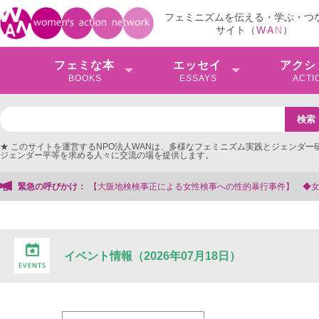
フェミニズムを伝える・学ぶ・つ
サイト（
W
A
N
）
フェミな本
エッセイ
アクシ
BOOKS
ESSAYS
ACTI
★ このサイトを運営するNPO法人WANは、多様なフェミニズム実践とジェンダー
ジェンダー平等を求める人々に交流の場を提供します。
緊急の呼びかけ：
【大阪地検検事正による女性検事への性的暴行事件】 ◆
イベント情報（2026年07月18日）