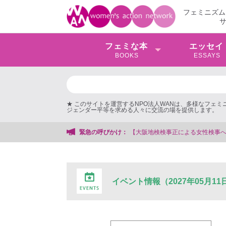
フェミニズム
フェミな本
エッセイ
BOOKS
ESSAYS
★ このサイトを運営するNPO法人WANは、多様なフェ
ジェンダー平等を求める人々に交流の場を提供します。
【大阪地検検事正による女性検事への性的暴行事件】 ◆
緊急の呼びかけ：
イベント情報（2027年05月11