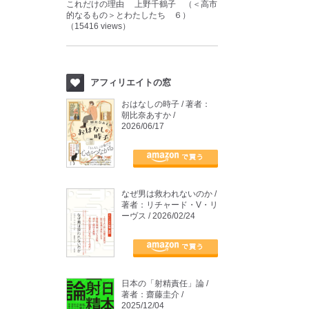
これだけの理由 上野千鶴子 （＜高市
的なるもの＞とわたしたち ６）
（15416 views）
アフィリエイトの窓
おはなしの時子 / 著者：
朝比奈あすか /
2026/06/17
なぜ男は救われないのか /
著者：リチャード・V・リ
ーヴス / 2026/02/24
日本の「射精責任」論 /
著者：齋藤圭介 /
2025/12/04