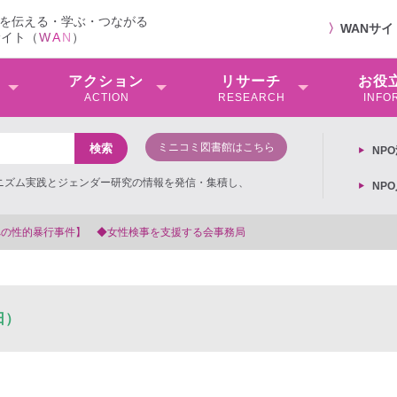
を伝える・学ぶ・つながる
〉
WANサ
サイト（
W
A
N
）
アクション
リサーチ
お役
ACTION
RESEARCH
INFO
ミニコミ図書館はこちら
NP
ミニズム実践とジェンダー研究の情報を発信・集積し、
NP
女性検事を支援する会事務局
日）