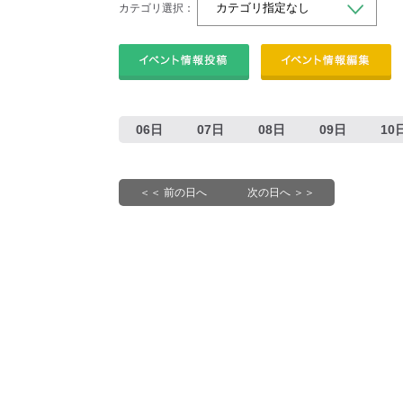
カテゴリ選択：
06日
07日
08日
09日
10
＜＜ 前の日へ
次の日へ ＞＞