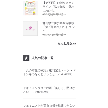
【第五回】お話会＠オン
ライン「私を知り、選ぶ
これから」
08/14(金)20時00分〜
群馬県立伊勢崎高等学校
「第7回iTanQ ア イ タ ン
キ
08/20(木)10時00分〜
もっと見る >>
人気の記事一覧
「女の本屋の物語」復刊記念トーク〜バ
トンをつなぐということ（754 views）
ドキュメンタリー映画「美しく、黙りな
さい」（366 views）
フェミニストが高市首相を歓迎できない