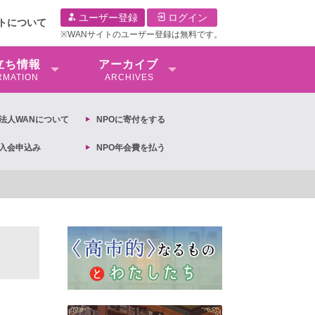
ユーザー登録
ログイン
イトについて
※WANサイトのユーザー登録は無料です。
⽴ち情報
アーカイブ
RMATION
ARCHIVES
O法⼈WANについて
NPOに寄付をする
O入会申込み
NPO年会費を払う
【抗議文】2026年3月13日第6次男女共同参