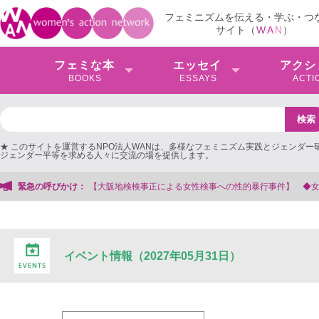
フェミニズムを伝える・学ぶ・つ
サイト（
W
A
N
）
フェミな本
エッセイ
アクシ
BOOKS
ESSAYS
ACTI
★ このサイトを運営するNPO法人WANは、多様なフェミニズム実践とジェンダー
ジェンダー平等を求める人々に交流の場を提供します。
阪地検検事正による女性検事への性的暴行事件】 ◆女性検事を支援する会事務局
緊急の呼びかけ：
イベント情報（2027年05月31日）