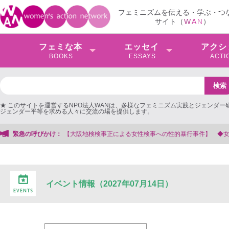
フェミニズムを伝える・学ぶ・つ
サイト（
W
A
N
）
フェミな本
エッセイ
アクシ
BOOKS
ESSAYS
ACTI
★ このサイトを運営するNPO法人WANは、多様なフェミニズム実践とジェンダー
ジェンダー平等を求める人々に交流の場を提供します。
緊急の呼びかけ：
【大阪地検検事正による女性検事への性的暴行事件】 ◆
イベント情報（2027年07月14日）