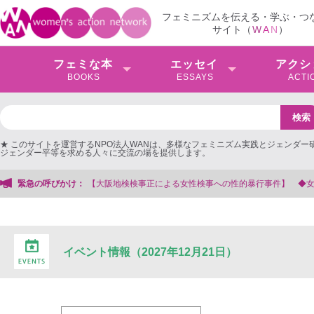
フェミニズムを伝える・学ぶ・つ
サイト（
W
A
N
）
フェミな本
エッセイ
アクシ
BOOKS
ESSAYS
ACTI
★ このサイトを運営するNPO法人WANは、多様なフェミニズム実践とジェンダー
ジェンダー平等を求める人々に交流の場を提供します。
【大阪地検検事正による女性検事への性的暴行事件】 ◆女性検事を支援する会事
緊急の呼びかけ：
イベント情報（2027年12月21日）