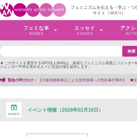
フェミニズムを伝える・学ぶ・つ
サイト（
W
A
N
）
フェミな本
エッセイ
アクシ
BOOKS
ESSAYS
ACTI
★ このサイトを運営するNPO法人WANは、多様なフェミニズム実践とジェンダー
ジェンダー平等を求める人々に交流の場を提供します。
検検事正による女性検事への性的暴行事件】 ◆女性検事を支援する会事務局
緊急の呼びかけ：
イベント情報（2028年02月18日）