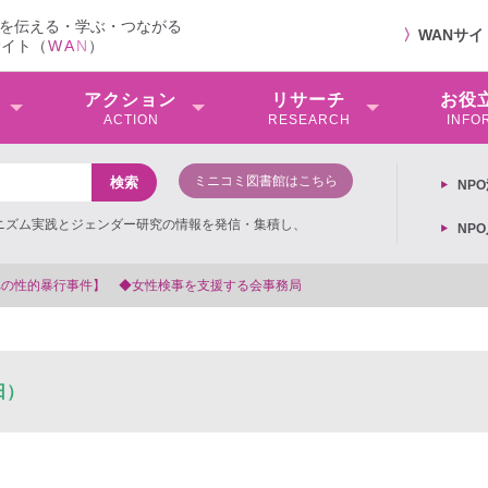
を伝える・学ぶ・つながる
〉
WANサ
サイト（
W
A
N
）
アクション
リサーチ
お役
ACTION
RESEARCH
INFO
ミニコミ図書館はこちら
NP
ミニズム実践とジェンダー研究の情報を発信・集積し、
NP
会事務局
日）