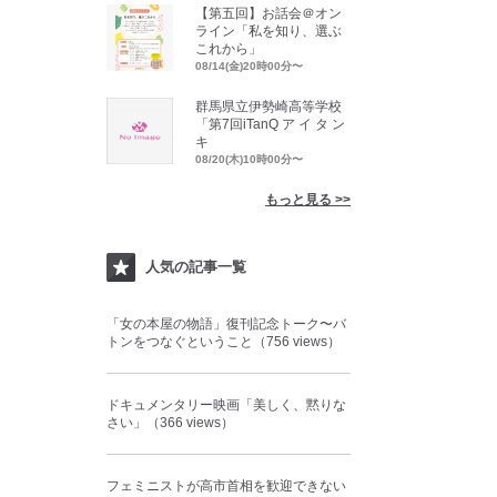
【第五回】お話会＠オン
ライン「私を知り、選ぶ
これから」
08/14(金)20時00分〜
群馬県立伊勢崎高等学校
「第7回iTanQ ア イ タ ン
キ
08/20(木)10時00分〜
もっと見る >>
人気の記事一覧
「女の本屋の物語」復刊記念トーク〜バ
トンをつなぐということ（756 views）
ドキュメンタリー映画「美しく、黙りな
さい」（366 views）
フェミニストが高市首相を歓迎できない