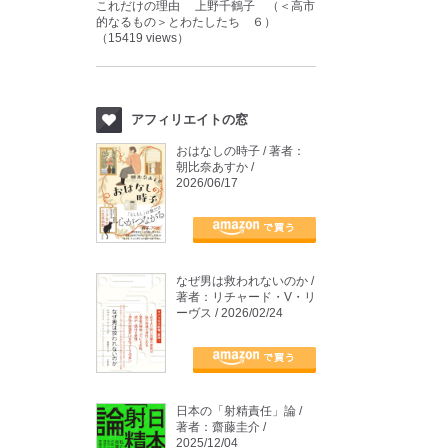
これだけの理由 上野千鶴子 （＜高市
的なるもの＞とわたしたち ６）
（15419 views）
アフィリエイトの窓
おはなしの時子 / 著者：
朝比奈あすか /
2026/06/17
なぜ男は救われないのか /
著者：リチャード・V・リ
ーヴス / 2026/02/24
日本の「射精責任」論 /
著者：齋藤圭介 /
2025/12/04