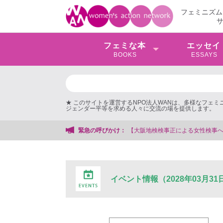
フェミニズム
フェミな本
エッセイ
BOOKS
ESSAYS
★ このサイトを運営するNPO法人WANは、多様なフェ
ジェンダー平等を求める人々に交流の場を提供します。
【大阪地検検事正による女性検事への性的暴行事件】 ◆女性検事を支援する
緊急の呼びかけ：
イベント情報（2028年03月31