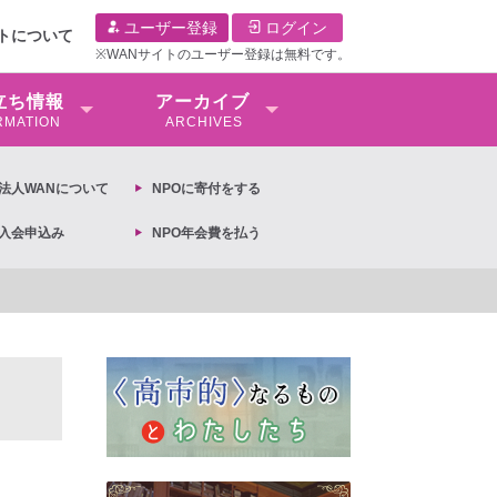
ユーザー登録
ログイン
イトについて
※WANサイトのユーザー登録は無料です。
⽴ち情報
アーカイブ
RMATION
ARCHIVES
O法⼈WANについて
NPOに寄付をする
O入会申込み
NPO年会費を払う
【抗議文】2026年3月13日第6次男女共同参画基本計画の閣議決定