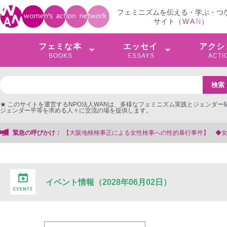
フェミニズムを伝える・学ぶ・つ
サイト（
W
A
N
）
フェミな本
エッセイ
アクシ
BOOKS
ESSAYS
ACTI
★ このサイトを運営するNPO法人WANは、多様なフェミニズム実践とジェンダー
ジェンダー平等を求める人々に交流の場を提供します。
阪地検検事正による女性検事への性的暴行事件】 ◆女性検事を支援する会事務局
緊急の呼びかけ：
イベント情報（2028年06月02日）